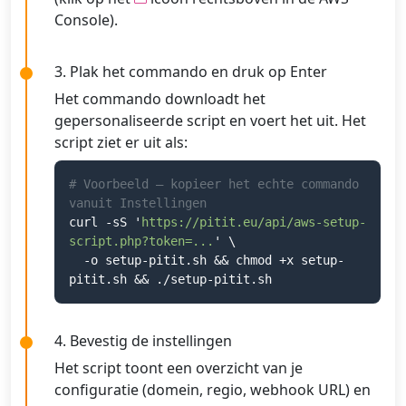
Console).
3. Plak het commando en druk op Enter
Het commando downloadt het
gepersonaliseerde script en voert het uit. Het
script ziet er uit als:
# Voorbeeld — kopieer het echte commando
vanuit Instellingen
curl -sS '
https://pitit.eu/api/aws-setup-
script.php?token=...
' \
-o setup-pitit.sh && chmod +x setup-
pitit.sh && ./setup-pitit.sh
4. Bevestig de instellingen
Het script toont een overzicht van je
configuratie (domein, regio, webhook URL) en