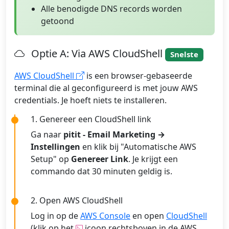
Alle benodigde DNS records worden
getoond
Optie A: Via AWS CloudShell
Snelste
AWS CloudShell
is een browser-gebaseerde
terminal die al geconfigureerd is met jouw AWS
credentials. Je hoeft niets te installeren.
1. Genereer een CloudShell link
Ga naar
pitit - Email Marketing →
Instellingen
en klik bij "Automatische AWS
Setup" op
Genereer Link
. Je krijgt een
commando dat 30 minuten geldig is.
2. Open AWS CloudShell
Log in op de
AWS Console
en open
CloudShell
(klik op het
icoon rechtsboven in de AWS