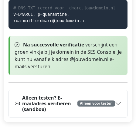
# DNS TXT record voor _dmarc.jouwdomein.nl
v=DMARC1; p=quarantine;
rua=mailto:dmarc@jouwdomein.nl
Na succesvolle verificatie
verschijnt een
groen vinkje bij je domein in de SES Console. Je
kunt nu vanaf elk adres @jouwdomein.nl e-
mails versturen.
Alleen testen? E-
mailadres verifiëren
Alleen voor testen
(sandbox)