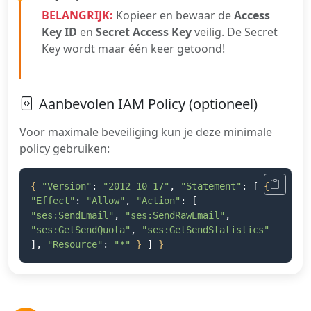
BELANGRIJK:
Kopieer en bewaar de
Access
Key ID
en
Secret Access Key
veilig. De Secret
Key wordt maar één keer getoond!
Aanbevolen IAM Policy (optioneel)
Voor maximale beveiliging kun je deze minimale
policy gebruiken:
{
"Version"
:
"2012-10-17"
,
"Statement"
: [
{
"Effect"
:
"Allow"
,
"Action"
: [
"ses:SendEmail"
,
"ses:SendRawEmail"
,
"ses:GetSendQuota"
,
"ses:GetSendStatistics"
],
"Resource"
:
"*"
}
]
}