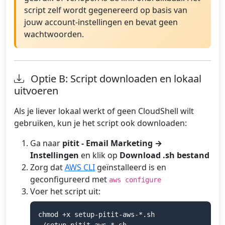
script zelf wordt gegenereerd op basis van
jouw account-instellingen en bevat geen
wachtwoorden.
Optie B: Script downloaden en lokaal
uitvoeren
Als je liever lokaal werkt of geen CloudShell wilt
gebruiken, kun je het script ook downloaden:
Ga naar
pitit - Email Marketing →
Instellingen
en klik op
Download .sh bestand
Zorg dat
AWS CLI
geïnstalleerd is en
geconfigureerd met
aws configure
Voer het script uit:
chmod +x setup-pitit-aws-*.sh
./setup-pitit-aws-*.sh